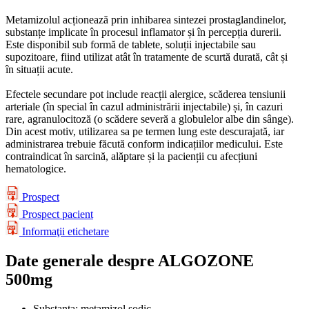
Metamizolul acționează prin inhibarea sintezei prostaglandinelor,
substanțe implicate în procesul inflamator și în percepția durerii.
Este disponibil sub formă de tablete, soluții injectabile sau
supozitoare, fiind utilizat atât în tratamente de scurtă durată, cât și
în situații acute.
Efectele secundare pot include reacții alergice, scăderea tensiunii
arteriale (în special în cazul administrării injectabile) și, în cazuri
rare, agranulocitoză (o scădere severă a globulelor albe din sânge).
Din acest motiv, utilizarea sa pe termen lung este descurajată, iar
administrarea trebuie făcută conform indicațiilor medicului. Este
contraindicat în sarcină, alăptare și la pacienții cu afecțiuni
hematologice.
Prospect
Prospect pacient
Informaţii etichetare
Date generale despre ALGOZONE
500mg
Substanța:
metamizol sodic