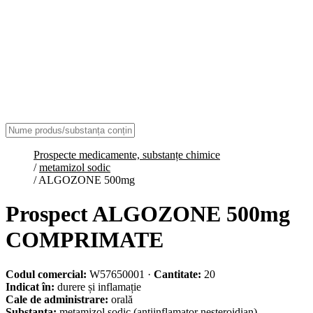
Prospecte medicamente, substanțe chimice
/
metamizol sodic
/
ALGOZONE 500mg
Prospect ALGOZONE 500mg
COMPRIMATE
Codul comercial:
W57650001
·
Cantitate:
20
Indicat în:
durere și inflamație
Cale de administrare:
orală
Substanța:
metamizol sodic
(antiinflamator nesteroidian)