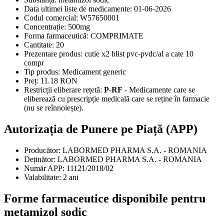
Data ultimei liste de medicamente:
01-06-2026
Codul comercial:
W57650001
Concentrație:
500mg
Forma farmaceutică:
COMPRIMATE
Cantitate:
20
Prezentare produs:
cutie x2 blist pvc-pvdc/al a cate 10
compr
Tip produs:
Medicament generic
Preț:
11.18 RON
Restricții eliberare rețetă:
P-RF
- Medicamente care se
eliberează cu prescripție medicală care se reține în farmacie
(nu se reînnoiește).
Autorizația de Punere pe Piață (APP)
Producător:
LABORMED PHARMA S.A. - ROMANIA
Deținător:
LABORMED PHARMA S.A. - ROMANIA
Număr APP:
11121/2018/02
Valabilitate:
2 ani
Forme farmaceutice disponibile pentru
metamizol sodic