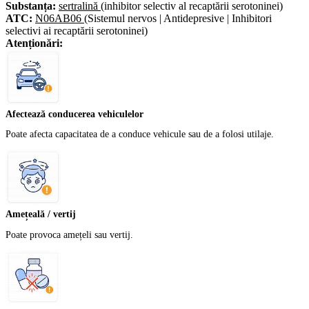
Substanța:
sertralină
(inhibitor selectiv al recaptării serotoninei)
ATC:
N06AB06
(Sistemul nervos | Antidepresive | Inhibitori
selectivi ai recaptării serotoninei)
Atenționări:
Afectează conducerea vehiculelor
Poate afecta capacitatea de a conduce vehicule sau de a folosi utilaje.
Amețeală / vertij
Poate provoca amețeli sau vertij.