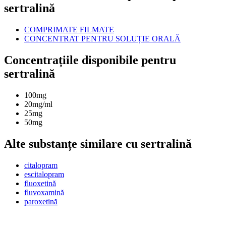
sertralină
COMPRIMATE FILMATE
CONCENTRAT PENTRU SOLUȚIE ORALĂ
Concentrațiile disponibile pentru
sertralină
100mg
20mg/ml
25mg
50mg
Alte substanțe similare cu sertralină
citalopram
escitalopram
fluoxetină
fluvoxamină
paroxetină