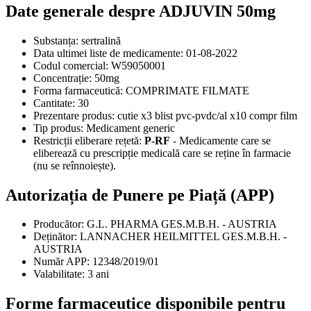
Date generale despre ADJUVIN 50mg
Substanța:
sertralină
Data ultimei liste de medicamente:
01-08-2022
Codul comercial:
W59050001
Concentrație:
50mg
Forma farmaceutică:
COMPRIMATE FILMATE
Cantitate:
30
Prezentare produs:
cutie x3 blist pvc-pvdc/al x10 compr film
Tip produs:
Medicament generic
Restricții eliberare rețetă:
P-RF
- Medicamente care se
eliberează cu prescripție medicală care se reține în farmacie
(nu se reînnoiește).
Autorizația de Punere pe Piață (APP)
Producător:
G.L. PHARMA GES.M.B.H. - AUSTRIA
Deținător:
LANNACHER HEILMITTEL GES.M.B.H. -
AUSTRIA
Număr APP:
12348/2019/01
Valabilitate:
3 ani
Forme farmaceutice disponibile pentru