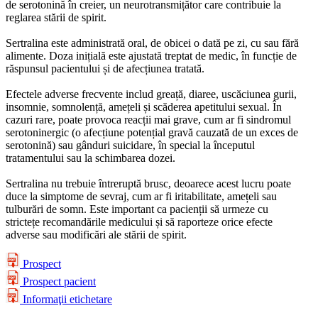
de serotonină în creier, un neurotransmițător care contribuie la
reglarea stării de spirit.
Sertralina este administrată oral, de obicei o dată pe zi, cu sau fără
alimente. Doza inițială este ajustată treptat de medic, în funcție de
răspunsul pacientului și de afecțiunea tratată.
Efectele adverse frecvente includ greață, diaree, uscăciunea gurii,
insomnie, somnolență, amețeli și scăderea apetitului sexual. În
cazuri rare, poate provoca reacții mai grave, cum ar fi sindromul
serotoninergic (o afecțiune potențial gravă cauzată de un exces de
serotonină) sau gânduri suicidare, în special la începutul
tratamentului sau la schimbarea dozei.
Sertralina nu trebuie întreruptă brusc, deoarece acest lucru poate
duce la simptome de sevraj, cum ar fi iritabilitate, amețeli sau
tulburări de somn. Este important ca pacienții să urmeze cu
strictețe recomandările medicului și să raporteze orice efecte
adverse sau modificări ale stării de spirit.
Prospect
Prospect pacient
Informaţii etichetare