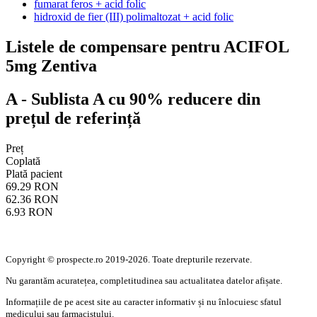
fumarat feros + acid folic
hidroxid de fier (III) polimaltozat + acid folic
Listele de compensare pentru ACIFOL
5mg Zentiva
A
- Sublista A cu 90% reducere din
prețul de referință
Preț
Coplată
Plată pacient
69.29 RON
62.36 RON
6.93 RON
Copyright © prospecte.ro 2019-2026. Toate drepturile rezervate.
Nu garantăm acuratețea, completitudinea sau actualitatea datelor afișate.
Informațiile de pe acest site au caracter informativ și nu înlocuiesc sfatul
medicului sau farmacistului.