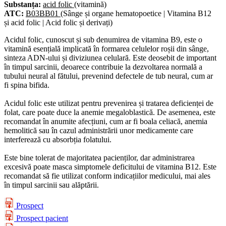
Substanța:
acid folic
(vitamină)
ATC:
B03BB01
(Sânge și organe hematopoetice | Vitamina B12
și acid folic | Acid folic și derivați)
Acidul folic, cunoscut și sub denumirea de vitamina B9, este o
vitamină esențială implicată în formarea celulelor roșii din sânge,
sinteza ADN-ului și diviziunea celulară. Este deosebit de important
în timpul sarcinii, deoarece contribuie la dezvoltarea normală a
tubului neural al fătului, prevenind defectele de tub neural, cum ar
fi spina bifida.
Acidul folic este utilizat pentru prevenirea și tratarea deficienței de
folat, care poate duce la anemie megaloblastică. De asemenea, este
recomandat în anumite afecțiuni, cum ar fi boala celiacă, anemia
hemolitică sau în cazul administrării unor medicamente care
interferează cu absorbția folatului.
Este bine tolerat de majoritatea pacienților, dar administrarea
excesivă poate masca simptomele deficitului de vitamina B12. Este
recomandat să fie utilizat conform indicațiilor medicului, mai ales
în timpul sarcinii sau alăptării.
Prospect
Prospect pacient