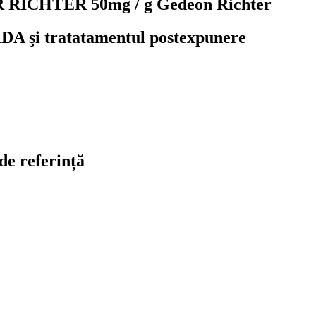
R RICHTER 50mg / g Gedeon Richter
IDA şi tratatamentul postexpunere
de referință