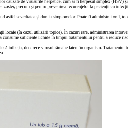
țiilor cauzate de virusurile herpetice, cum ar fi herpesul simplex (HSV) ș
nei zoster, precum și pentru prevenirea recurențelor la pacienții cu infecți
nd astfel severitatea și durata simptomelor. Poate fi administrat oral, t
ții locale (în cazul utilizării topice). În cazuri rare, administrarea intr
să consume suficiente lichide în timpul tratamentului pentru a reduce risc
indecă infecția, deoarece virusul rămâne latent în organism. Tratamentul 
ea.