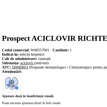
Prospect ACICLOVIR RICHTE
Codul comercial:
W60557001
·
Cantitate:
1
Indicat în:
infecții herpetice
Cale de administrare:
cutanată
Substanța:
aciclovir
(antiviral)
ATC:
D06BB03
(Preparate dermatologice | Chimioterapice pentru apli
Atenționări:
Ajustare doză în insuficiență renală
Poate necesita ajustarea dozei în boli renale.