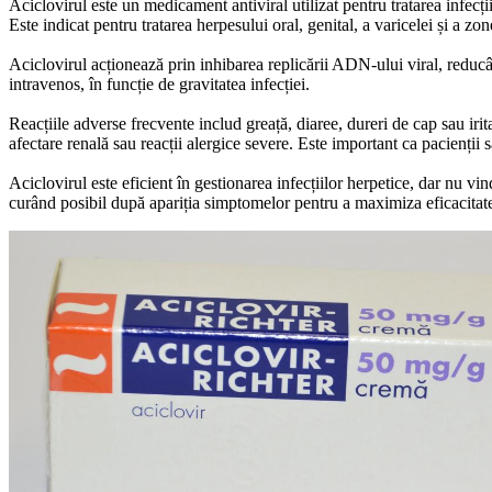
Aciclovirul este un medicament antiviral utilizat pentru tratarea infec
Este indicat pentru tratarea herpesului oral, genital, a varicelei și a zo
Aciclovirul acționează prin inhibarea replicării ADN-ului viral, reducâ
intravenos, în funcție de gravitatea infecției.
Reacțiile adverse frecvente includ greață, diaree, dureri de cap sau irita
afectare renală sau reacții alergice severe. Este important ca pacienții 
Aciclovirul este eficient în gestionarea infecțiilor herpetice, dar nu v
curând posibil după apariția simptomelor pentru a maximiza eficacitat