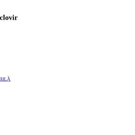
clovir
BILĂ