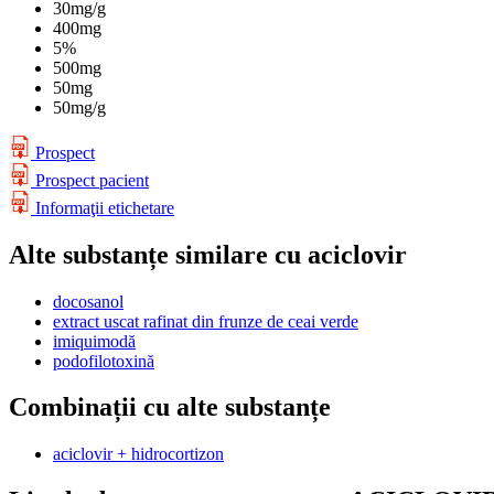
30mg/g
400mg
5%
500mg
50mg
50mg/g
Prospect
Prospect pacient
Informaţii etichetare
Alte substanțe similare cu aciclovir
docosanol
extract uscat rafinat din frunze de ceai verde
imiquimodă
podofilotoxină
Combinații cu alte substanțe
aciclovir + hidrocortizon