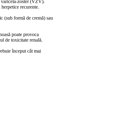
i varicela-zoster (VZV).
i herpetice recurente.
opic (sub formă de cremă) sau
avenoasă poate provoca
ul de toxicitate renală.
trebuie început cât mai