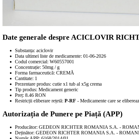
Date generale despre ACICLOVIR RICHT
Substanța:
aciclovir
Data ultimei liste de medicamente:
01-06-2026
Codul comercial:
W60557001
Concentrație:
50mg / g
Forma farmaceutică:
CREMĂ
Cantitate:
1
Prezentare produs:
cutie x1 tub al x5g crema
Tip produs:
Medicament generic
Preț:
8.46 RON
Restricții eliberare rețetă:
P-RF
- Medicamente care se eliberează
Autorizația de Punere pe Piață (APP)
Producător:
GEDEON RICHTER ROMANIA S.A. - ROMA
Deținător:
GEDEON RICHTER ROMANIA S.A. - ROMAN
Număr APP:
6168/2014/01